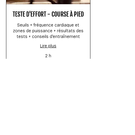
TESTE D'EFFORT - COURSE À PIED
Seuils + fréquence cardiaque et
zones de puissance + résultats des
tests + conseils d'entraînement
Lire plus
2 h
155
155 €
euros
RÉSERVEZ ICI
Visitez nous
Rue des Chartreux 82
1000 Bruxelles