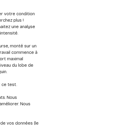
er votre condition
erchez plus !
haitez une analyse
ntensité.
ourse, monté sur un
 travail commence à
ort maximal
niveau du lobe de
uin.
 ce test.
ats. Nous
 améliorer. Nous
 de vos données (le