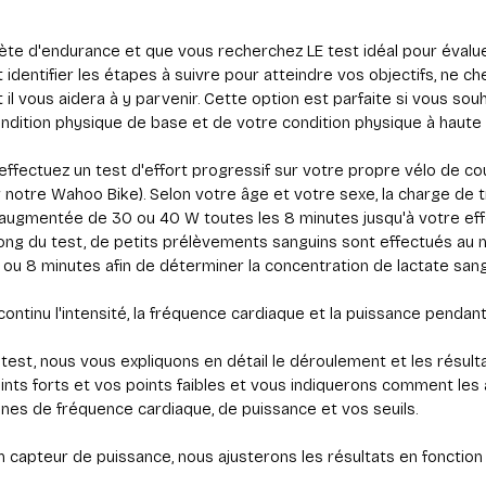
lète d'endurance et que vous recherchez LE test idéal pour évalu
 identifier les étapes à suivre pour atteindre vos objectifs, ne ch
il vous aidera à y parvenir. Cette option est parfaite si vous sou
ndition physique de base et de votre condition physique à haute i
 effectuez un test d'effort progressif sur votre propre vélo de c
 notre Wahoo Bike). Selon votre âge et votre sexe, la charge de
 augmentée de 30 ou 40 W toutes les 8 minutes jusqu'à votre eff
 long du test, de petits prélèvements sanguins sont effectués au 
 4 ou 8 minutes afin de déterminer la concentration de lactate sang
ntinu l'intensité, la fréquence cardiaque et la puissance pendant
 test, nous vous expliquons en détail le déroulement et les résult
oints forts et vos points faibles et vous indiquerons comment les
es de fréquence cardiaque, de puissance et vos seuils.
 capteur de puissance, nous ajusterons les résultats en fonction