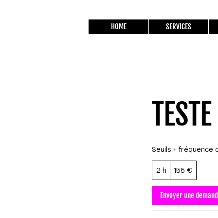
HOME
SERVICES
TESTE
Seuils + fréquence 
155
2 h
2
155 €
euros
h
Envoyer une deman