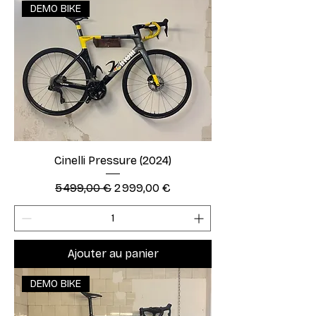
DEMO BIKE
Cinelli Pressure (2024)
Prix original
Prix promotionnel
5 499,00 €
2 999,00 €
Ajouter au panier
DEMO BIKE