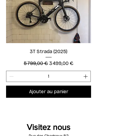
3T Strada (2025)
Prix original
Prix promotionnel
5 799,00 €
3 499,00 €
Ajouter au panier
Visitez nous
Rue des Chartreux 82