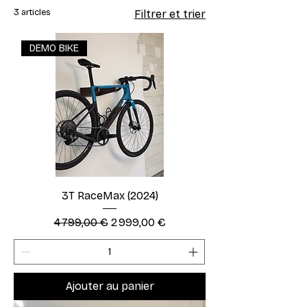
3 articles
Filtrer et trier
DEMO BIKE
3T RaceMax (2024)
Prix original
Prix promotionnel
4 799,00 €
2 999,00 €
Ajouter au panier