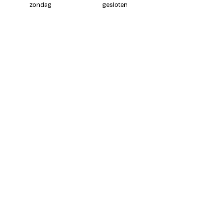
zondag
gesloten
Contacteer ons
ten alle tijde per e-mail
info@coureur.brussels
telefoon tijdens winkeluren
02 358 29 85