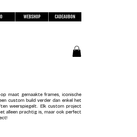
FO
WEBSHOP
CADEAUBON
—op maat gemaakte frames, iconische
een custom build verder dan enkel het
eften weerspiegelt. Elk custom project
iet alleen prachtig is, maar ook perfect
ect!