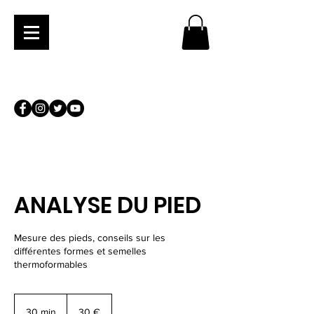
ANALYSE DU PIED
Mesure des pieds, conseils sur les
différentes formes et semelles
thermoformables
30
euros
30 min
3
30 €