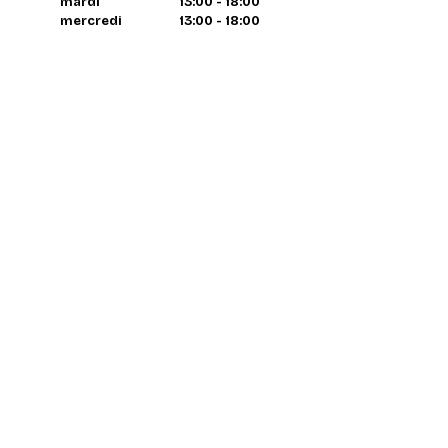
mardi
13:00 - 18:00
mercredi
13:00 - 18:00
jeudi
13:00 - 18:00
vendredi
13:00 - 18:00
samedi
13:00 - 18:00
dimanche
fermé
Contactez nous
par email à tout moment
info@coureur.brussels
téléphone pendant magasin
02 358 29 85