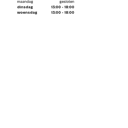
maandag
gesloten
dinsdag
13:00 - 18:00
woensdag
13:00 - 18:00
donderdag
13:00 - 18:00
vrijdag
13:00 - 18:00
zaterdag
13:00 - 18:00
zondag
gesloten
Contacteer ons
ten alle tijde per e-mail
info@coureur.brussels
telefoon tijdens winkeluren
02 358 29 85