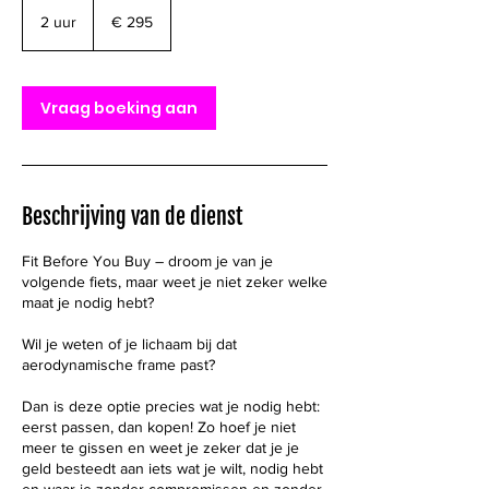
295
euro
2 uur
2
€ 295
u
u
r
Vraag boeking aan
Beschrijving van de dienst
Fit Before You Buy – droom je van je
volgende fiets, maar weet je niet zeker welke
maat je nodig hebt?
Wil je weten of je lichaam bij dat
aerodynamische frame past?
Dan is deze optie precies wat je nodig hebt:
eerst passen, dan kopen! Zo hoef je niet
meer te gissen en weet je zeker dat je je
geld besteedt aan iets wat je wilt, nodig hebt