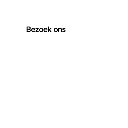
Bezoek ons
Kartuizersstraat 82
1000 Brussel
België
Openingsuren
maandag
gesloten
dinsdag
13:00 - 18:00
woensdag
13:00 - 18:00
donderdag
13:00 - 18:00
vrijdag
13:00 - 18:00
zaterdag
13:00 - 18:00
zondag
gesloten