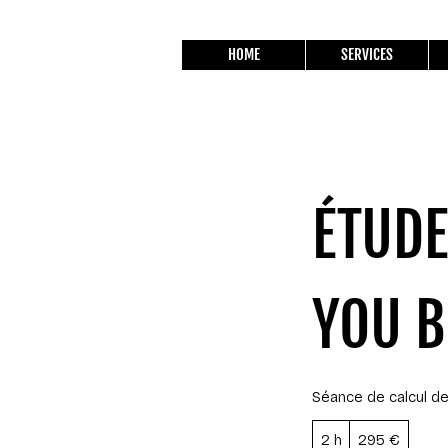
HOME
SERVICES
ÉTUDE
YOU 
Séance de calcul de
295
2 h
2
295 €
euros