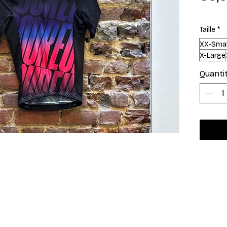
Taille
*
XX-Smal
X-Large
Quanti