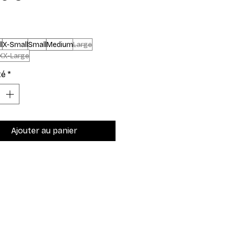
l
X-Small
Small
Medium
Large
XX-Large
té
*
Ajouter au panier