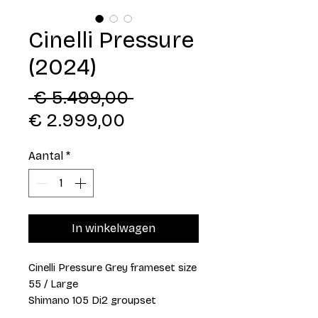
Cinelli Pressure
(2024)
Normale
 € 5.499,00 
Verkoopprijs
prijs
€ 2.999,00
Aantal
*
In winkelwagen
Cinelli Pressure Grey frameset size
55 / Large
Shimano 105 Di2 groupset
Alloy Fulcrum wheelset