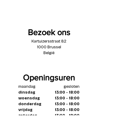
Carbon components
(seatpost/one-piece-cockpit)
Tyre Clearnace up to 30mm
Bezoek ons
Kartuizersstraat 82
1000 Brussel
België
Openingsuren
maandag
gesloten
dinsdag
13:00 - 18:00
woensdag
13:00 - 18:00
donderdag
13:00 - 18:00
vrijdag
13:00 - 18:00
zaterdag
13:00 - 18:00
zondag
gesloten