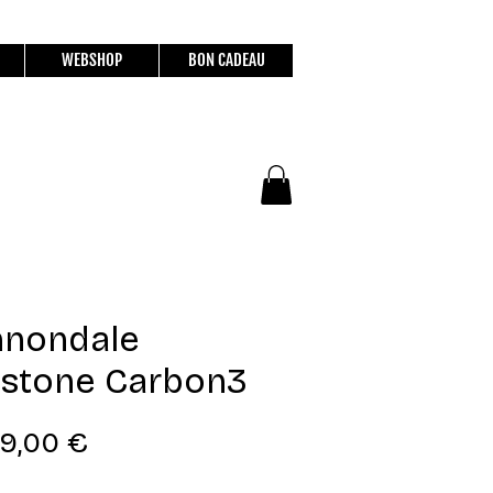
WEBSHOP
BON CADEAU
nnondale
stone Carbon3
Prix
9,00 €