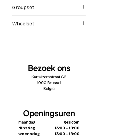
Black
Groupset
SRAM Rival AXS 1x13
Wheelset
Reserve Rim / DT Swiss 370
Hub
Bezoek ons
Kartuizersstraat 82
1000 Brussel
België
Openingsuren
maandag
gesloten
dinsdag
13:00 - 18:00
woensdag
13:00 - 18:00