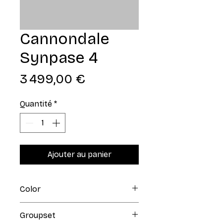
Cannondale
Synpase 4
Prix
3 499,00 €
Quantité
*
Ajouter au panier
Color
Mercury Red
Groupset