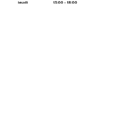
jeudi
13:00 - 18:00
vendredi
13:00 - 18:00
samedi
13:00 - 18:00
dimanche
fermé
Contactez nous
par email à tout moment
info@coureur.brussels
téléphone pendant magasin
02 358 29 85