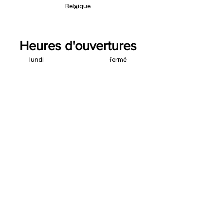
Belgique
Heures d'ouvertures
lundi
fermé
mardi
13:00 - 18:00
mercredi
13:00 - 18:00
jeudi
13:00 - 18:00
vendredi
13:00 - 18:00
samedi
13:00 - 18:00
dimanche
fermé
Contactez nous
par email à tout moment
info@coureur.brussels
téléphone pendant magasin