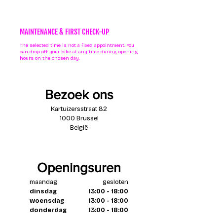
MAINTENANCE & FIRST CHECK-UP
The selected time is not a fixed appointment. You
can drop off your bike at any time during opening
hours on the chosen day.
Bezoek ons
Kartuizersstraat 82
1000 Brussel
België
Openingsuren
maandag
gesloten
dinsdag
13:00 - 18:00
woensdag
13:00 - 18:00
donderdag
13:00 - 18:00
vrijdag
13:00 - 18:00